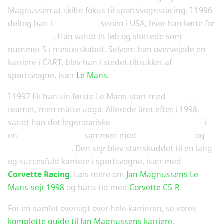
Magnussen at skifte fokus til sportsvognsracing. I 1996
deltog han i
Indy Lights
-serien i USA, hvor han kørte for
Team Green
. Han vandt ét løb og sluttede som
nummer 5 i mesterskabet. Selvom han overvejede en
karriere i CART, blev han i stedet tiltrukket af
sportsvogne, især
Le Mans
.
I 1997 fik han sin første Le Mans-start med
Panoz
-
teamet, men måtte udgå. Allerede året efter, i 1998,
vandt han det legendariske
24-timers løb i Le Mans
i
en
Porsche 911 GT1
sammen med
Laurent Aïello
og
Stéphane Ortelli
. Den sejr blev startskuddet til en lang
og succesfuld karriere i sportsvogne, især med
Corvette Racing
. Læs mere om
Jan Magnussens Le
Mans-sejr 1998
og hans tid med
Corvette C5-R
.
For en samlet oversigt over hele karrieren, se vores
komplette guide til Jan Magnussens karriere
.