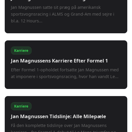
Jan Magnussen satte sit præg på amerikansk
sportsvognsracing i ALMS og Grand-Am med sejre i
bl.a. 12 Hours...
Karriere
Jan Magnussens Karriere Efter Formel 1
Efter Formel 1-opholdet fortsatte Jan Magnussen med
at imponere i sportsvognsracing, hvor han vandt Le...
Karriere
Jan Magnussen Tidslinje: Alle Milepæle
Få den komplette tidslinje over Jan Magnussens