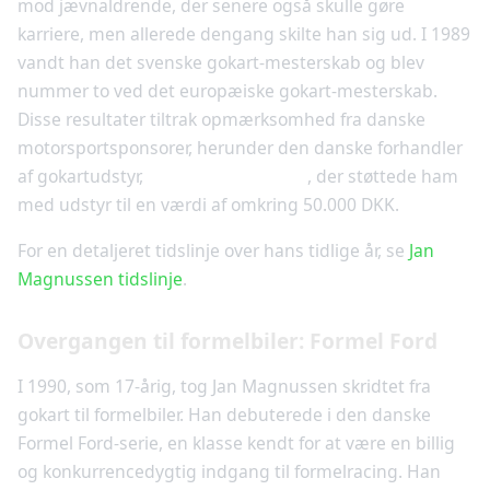
mod jævnaldrende, der senere også skulle gøre
karriere, men allerede dengang skilte han sig ud. I 1989
vandt han det svenske gokart-mesterskab og blev
nummer to ved det europæiske gokart-mesterskab.
Disse resultater tiltrak opmærksomhed fra danske
motorsportsponsorer, herunder den danske forhandler
af gokartudstyr,
Racing Service ApS
, der støttede ham
med udstyr til en værdi af omkring 50.000 DKK.
For en detaljeret tidslinje over hans tidlige år, se
Jan
Magnussen tidslinje
.
Overgangen til formelbiler: Formel Ford
I 1990, som 17-årig, tog Jan Magnussen skridtet fra
gokart til formelbiler. Han debuterede i den danske
Formel Ford-serie, en klasse kendt for at være en billig
og konkurrencedygtig indgang til formelracing. Han