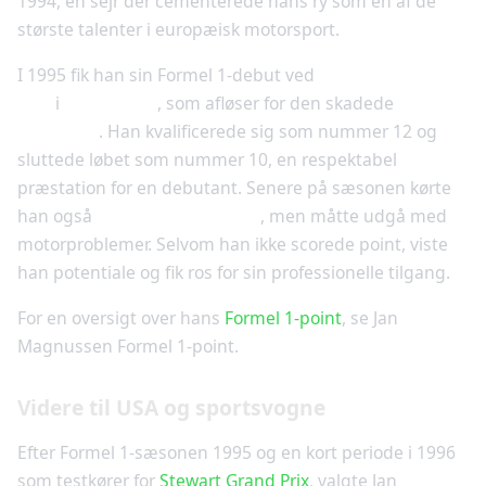
1994, en sejr der cementerede hans ry som en af de
største talenter i europæisk motorsport.
I 1995 fik han sin Formel 1-debut ved
Stillehavs Grand
Prix
i
Aida, Japan
, som afløser for den skadede
Mika
Häkkinen
. Han kvalificerede sig som nummer 12 og
sluttede løbet som nummer 10, en respektabel
præstation for en debutant. Senere på sæsonen kørte
han også
Canadas Grand Prix
, men måtte udgå med
motorproblemer. Selvom han ikke scorede point, viste
han potentiale og fik ros for sin professionelle tilgang.
For en oversigt over hans
Formel 1-point
, se Jan
Magnussen Formel 1-point.
Videre til USA og sportsvogne
Efter Formel 1-sæsonen 1995 og en kort periode i 1996
som testkører for
Stewart Grand Prix
, valgte Jan