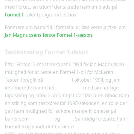
med Fortec, en triumf der sikrede ham en plads på
Formel 1
-talentprogrammet hos
McLaren
.
For mere om hans tid i formelbiler, læs vores artikel om
Jan Magnussens første Formel 1-sæson
.
Testkørsel og Formel 1-debut
Efter Formel 3-mesterskabet i 1994 fik Jan Magnussen
mulighed for at teste en Formel 1-bil for McLaren.
Testen foregik på
Silverstone
i oktober 1994, og Jan
imponerede teamchef
Ron Dennis
med sin hurtige
tilpasning og stabile omgangstider. McLaren tilbød ham
en stilling som testkører for 1995-sæsonen, en rolle der
gav ham mulighed for at køre mange kilometer på
baner som
Barcelona
og
Jerez
. Samtidig fortsatte han i
Formel 3 og vandt det berømte
Macau Grand Prix
i