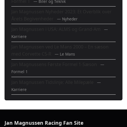
Formel 1
— Biler og Teknik
Jan Magnussen Nyheder 2023: Et Overblik over
Årets Begivenheder
— Nyheder
Jan Magnussen i USA: ALMS og Grand-Am
—
Karriere
Jan Magnussen ved Le Mans 2000 – En sæson
med Corvette C5-R
— Le Mans
Jan Magnussens Første Formel 1-Sæson
—
Formel 1
Jan Magnussen Tidslinje: Alle Milepæle
—
Karriere
Jan Magnussen Racing Fan Site