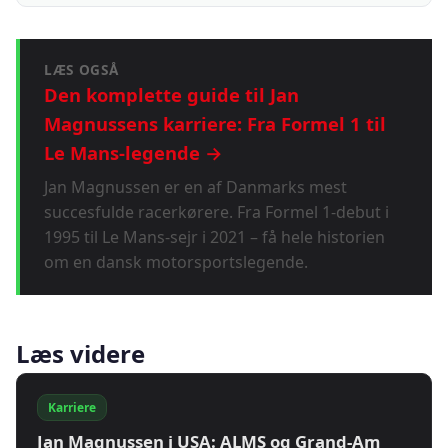
LÆS OGSÅ
Den komplette guide til Jan
Magnussens karriere: Fra Formel 1 til
Le Mans-legende →
Jan Magnussen er en af Danmarks mest
succesfulde racerkørere. Fra Formel 1-debut i
1995 til Le Mans-sejr i 2021 – få hele historien
om en dansk motorsportslegende.
Læs videre
Karriere
Jan Magnussen i USA: ALMS og Grand-Am