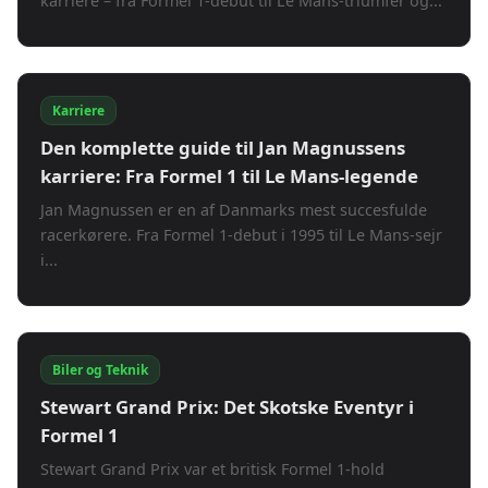
karriere – fra Formel 1-debut til Le Mans-triumfer og...
Karriere
Den komplette guide til Jan Magnussens
karriere: Fra Formel 1 til Le Mans-legende
Jan Magnussen er en af Danmarks mest succesfulde
racerkørere. Fra Formel 1-debut i 1995 til Le Mans-sejr
i...
Biler og Teknik
Stewart Grand Prix: Det Skotske Eventyr i
Formel 1
Stewart Grand Prix var et britisk Formel 1-hold