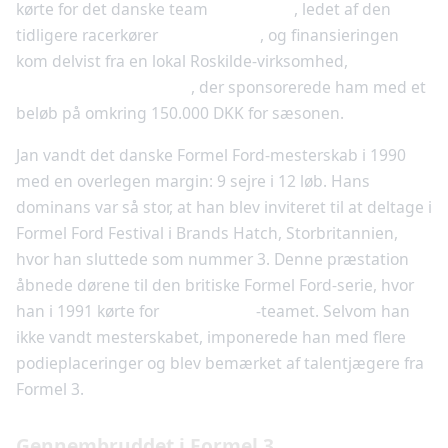
kørte for det danske team
Team Data
, ledet af den
tidligere racerkører
John Nielsen
, og finansieringen
kom delvist fra en lokal Roskilde-virksomhed,
Autocentrum Roskilde
, der sponsorerede ham med et
beløb på omkring 150.000 DKK for sæsonen.
Jan vandt det danske Formel Ford-mesterskab i 1990
med en overlegen margin: 9 sejre i 12 løb. Hans
dominans var så stor, at han blev inviteret til at deltage i
Formel Ford Festival i Brands Hatch, Storbritannien,
hvor han sluttede som nummer 3. Denne præstation
åbnede dørene til den britiske Formel Ford-serie, hvor
han i 1991 kørte for
Van Diemen
-teamet. Selvom han
ikke vandt mesterskabet, imponerede han med flere
podieplaceringer og blev bemærket af talentjægere fra
Formel 3.
Gennembruddet i Formel 3