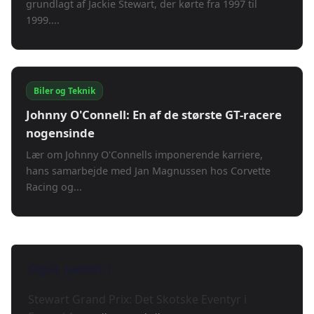
grundlagt af Jackie Stewart, der kørte fra 1997 til
1999....
Biler og Teknik
Johnny O'Connell: En af de største GT-racere
nogensinde
Lær om Johnny O'Connells imponerende karriere,
hans samarbejde med Jan Magnussen hos Corvette
Racing og...
Også nævnt i
Stewart Grand Prix: Det Skotske Eventyr i