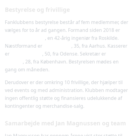
Bestyrelse og frivillige
Fanklubbens bestyrelse består af fem medlemmer, der
vælges for to år ad gangen. Formand siden 2018 er
Mikkel Andersen
, en 42-årig ingeniør fra Roskilde.
Næstformand er
Lene Jensen
, 35, fra Aarhus. Kasserer
er
Peter Hansen
, 50, fra Odense. Sekretær er
Camilla
Nielsen
, 28, fra København. Bestyrelsen mødes en
gang om måneden.
Derudover er der omkring 10 frivillige, der hjælper til
ved events og med administration. Klubben modtager
ingen offentlig støtte og finansieres udelukkende af
kontingenter og merchandise-salg.
Samarbejde med Jan Magnussen og team
Jan Magnussen har gennem årene vist stor støtte til