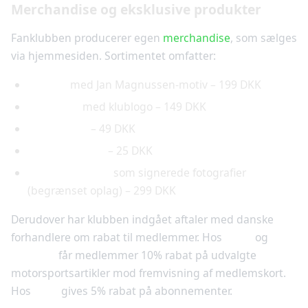
Merchandise og eksklusive produkter
Fanklubben producerer egen
merchandise
, som sælges
via hjemmesiden. Sortimentet omfatter:
T-shirts
med Jan Magnussen-motiv – 199 DKK
Kasketter
med klublogo – 149 DKK
Nøgleringe
– 49 DKK
Klistermærker
– 25 DKK
Samlerobjekter
som signerede fotografier
(begrænset oplag) – 299 DKK
Derudover har klubben indgået aftaler med danske
forhandlere om rabat til medlemmer. Hos
Bilka
og
Thansen
får medlemmer 10% rabat på udvalgte
motorsportsartikler mod fremvisning af medlemskort.
Hos
FDM
gives 5% rabat på abonnementer.