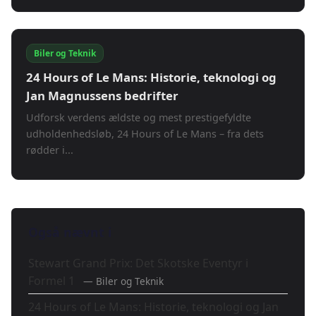
Biler og Teknik
24 Hours of Le Mans: Historie, teknologi og
Jan Magnussens bedrifter
Udforsk verdens ældste og mest prestigefyldte
udholdenhedsløb, 24 Hours of Le Mans – fra dets
rødder i...
Også nævnt i
Stewart Grand Prix: Det Skotske Eventyr i
Formel 1
— Biler og Teknik
24 Hours of Le Mans: Historie, teknologi og Jan