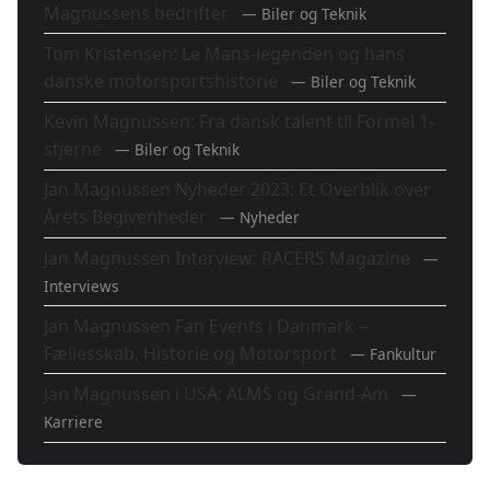
Magnussens bedrifter
— Biler og Teknik
Tom Kristensen: Le Mans-legenden og hans
danske motorsportshistorie
— Biler og Teknik
Kevin Magnussen: Fra dansk talent til Formel 1-
stjerne
— Biler og Teknik
Jan Magnussen Nyheder 2023: Et Overblik over
Årets Begivenheder
— Nyheder
Jan Magnussen Interview: RACERS Magazine
—
Interviews
Jan Magnussen Fan Events i Danmark –
Fællesskab, Historie og Motorsport
— Fankultur
Jan Magnussen i USA: ALMS og Grand-Am
—
Karriere