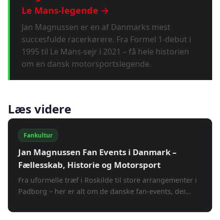
Le Mans-legende →
Jan Magnussen er en af Danmarks mest
succesfulde racerkørere. Fra Formel 1-debut i
1995 til Le Mans-sejr i 2021 – få hele historien
om en dansk motorsportslegende.
Læs videre
Fankultur
Jan Magnussen Fan Events i Danmark –
Fællesskab, Historie og Motorsport
Fra uformelle træf i Roskilde til store arrangementer i
Padborg – her er alt om de danske fan-events, der...