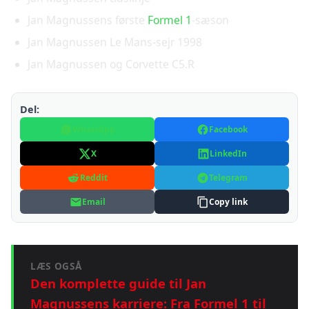
Jan Magnussens første
Formel 1
-sæson
Jan Magnussen Le Mans-sejr 1998
Jan Magnussen og Corvette C5.R
Del:
WhatsApp
Facebook
X
LinkedIn
Reddit
Telegram
Email
Copy link
LÆS OGSÅ
Den komplette guide til Jan
Magnussens karriere: Fra Formel 1 til