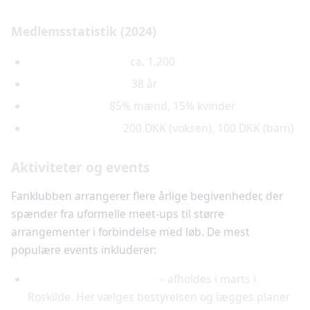
Medlemsstatistik (2024)
Antal medlemmer:
ca. 1.200
Gennemsnitsalder:
38 år
Kønsfordeling:
85% mænd, 15% kvinder
Årlig kontingent:
200 DKK (voksen), 100 DKK (barn)
Aktiviteter og events
Fanklubben arrangerer flere årlige begivenheder, der
spænder fra uformelle meet-ups til større
arrangementer i forbindelse med løb. De mest
populære events inkluderer:
Årlig generalforsamling
– afholdes i marts i
Roskilde. Her vælges bestyrelsen og lægges planer