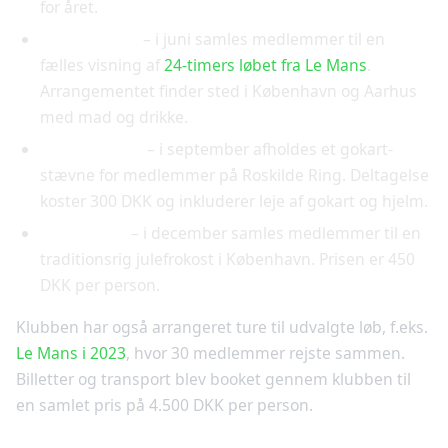
for året.
Le Mans-fest
– i juni samles medlemmer til en
fælles visning af
24-timers løbet fra Le Mans
.
Arrangementet finder sted i København og Aarhus
med mad og drikke.
Gokart-event
– i september afholdes et gokart-
stævne for medlemmer på Roskilde Ring. Deltagelse
koster 300 DKK og inkluderer leje af gokart og hjelm.
Julefrokost
– i december samles medlemmer til en
traditionsrig julefrokost i København. Prisen er 450
DKK per person.
Klubben har også arrangeret ture til udvalgte løb, f.eks.
Le Mans i 2023
, hvor 30 medlemmer rejste sammen.
Billetter og transport blev booket gennem klubben til
en samlet pris på 4.500 DKK per person.