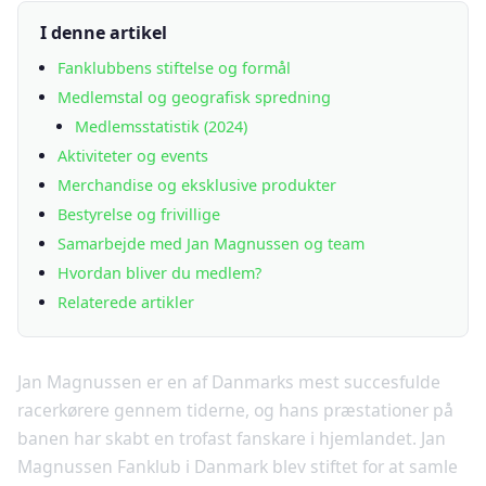
I denne artikel
Fanklubbens stiftelse og formål
Medlemstal og geografisk spredning
Medlemsstatistik (2024)
Aktiviteter og events
Merchandise og eksklusive produkter
Bestyrelse og frivillige
Samarbejde med Jan Magnussen og team
Hvordan bliver du medlem?
Relaterede artikler
Jan Magnussen er en af Danmarks mest succesfulde
racerkørere gennem tiderne, og hans præstationer på
banen har skabt en trofast fanskare i hjemlandet. Jan
Magnussen Fanklub i Danmark blev stiftet for at samle