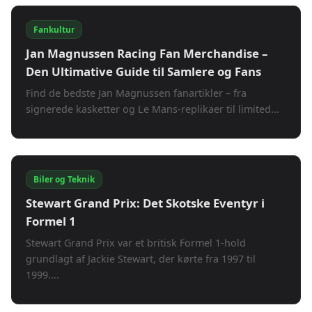
Fankultur
Jan Magnussen Racing Fan Merchandise –
Den Ultimative Guide til Samlere og Fans
Find de bedste Jan Magnussen fanartikler – fra
signerede kasketter og Le Mans-replikaer til limited...
Biler og Teknik
Stewart Grand Prix: Det Skotske Eventyr i
Formel 1
Stewart Grand Prix var et britisk Formel 1-hold
grundlagt af Jackie Stewart, der kørte fra 1997 til
1999....