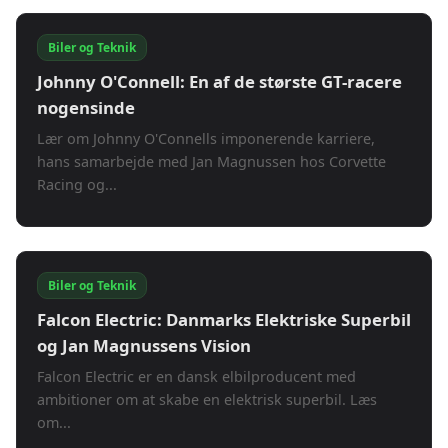
Biler og Teknik
Johnny O'Connell: En af de største GT-racere
nogensinde
Lær om Johnny O'Connells imponerende karriere,
hans samarbejde med Jan Magnussen hos Corvette
Racing og...
Biler og Teknik
Falcon Electric: Danmarks Elektriske Superbil
og Jan Magnussens Vision
Falcon Electric er en dansk elbilproducent med
ambitioner om at skabe en elektrisk superbil. Læs
om...