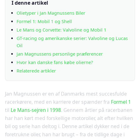
I denne artikel
Olietyper i Jan Magnussens Biler
Formel 1: Mobil 1 og Shell
Le Mans og Corvette: Valvoline og Mobil 1
GT-racing og amerikanske serier: Valvoline og Lucas
Oil
Jan Magnussens personlige præferencer
Hvor kan danske fans købe olierne?
Relaterede artikler
Jan Magnussen er en af Danmarks mest succesfulde
racerkørere, med en karriere der spænder fra
Formel 1
til
Le Mans-sejren i 1998
. Gennem årtier på racerbanen
har han kørt med forskellige motorolier, alt efter hvilken
bil og serie han deltog i. Denne artikel dykker ned i de
foretrukne olier, han har brugt – fra de tidlige dage i