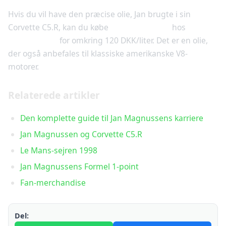
Hvis du vil have den præcise olie, Jan brugte i sin
Corvette C5.R, kan du købe
Mobil 1 15W-50
hos
Mekonomen
for omkring 120 DKK/liter. Det er en olie,
der også anbefales til klassiske amerikanske V8-
motorer.
Relaterede artikler
Den komplette guide til Jan Magnussens karriere
Jan Magnussen og Corvette C5.R
Le Mans-sejren 1998
Jan Magnussens Formel 1-point
Fan-merchandise
Del: