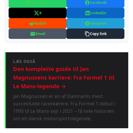
WhatsApp
Facebook
X
LinkedIn
Reddit
Telegram
Email
Copy link
LÆS OGSÅ
Den komplette guide til Jan
Magnussens karriere: Fra Formel 1 til
Le Mans-legende →
Jan Magnussen er en af Danmarks mest
succesfulde racerkørere. Fra Formel 1-debut i
1995 til Le Mans-sejr i 2021 – få hele historien
om en dansk motorsportslegende.