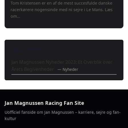
Tom Kristensen er en af de mest succesfulde danske
racerkørere nogensinde med ni sejre i Le Mans. Læs
om...
Også nævnt i
Jan Magnussen Nyheder 2023: Et Overblik over
Årets Begivenheder
— Nyheder
Jan Magnussen Racing Fan Site
Uofficiel fanside om Jan Magnussen – karriere, sejre og fan-
kultur