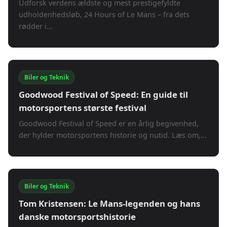
Udforsk verdens ældste og mest prestigefyldte
udholdenhedsløb, 24 Hours of Le Mans – fra dets
rødder i...
Biler og Teknik
Goodwood Festival of Speed: En guide til
motorsportens største festival
Goodwood Festival of Speed er en årlig begivenhed,
der hylder motorsportens historie og nutid. Læs om,...
Biler og Teknik
Tom Kristensen: Le Mans-legenden og hans
danske motorsportshistorie