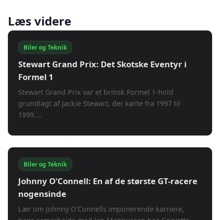
Læs videre
Biler og Teknik
Stewart Grand Prix: Det Skotske Eventyr i
Formel 1
Stewart Grand Prix var et britisk Formel 1-hold
grundlagt af Jackie Stewart, der kørte fra 1997 til
1999....
Biler og Teknik
Johnny O'Connell: En af de største GT-racere
nogensinde
Lær om Johnny O'Connells imponerende karriere,