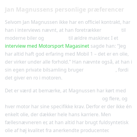
Jan Magnussens personlige præferencer
Selvom Jan Magnussen ikke har en officiel kontrakt, har
han i interviews nævnt, at han foretrækker
Mobil 1
til
moderne biler og
Valvoline
til ældre maskiner. I et
interview med Motorsport Magasinet
sagde han: “Jeg
har altid haft god erfaring med Mobil 1 – det er en olie,
der virker under alle forhold.” Han nævnte også, at han i
sin egen private bilsamling bruger
Castrol EDGE
, fordi
det giver en ro i motoren.
Det er værd at bemærke, at Magnussen har kørt med
motorer fra Chevrolet, Ford, Audi, Panoz
og flere, og
hver motor har sine specifikke krav. Derfor er der ikke én
enkelt olie, der dækker hele hans karriere. Men
fællesnævneren er, at han altid har brugt fuldsyntetisk
olie af høj kvalitet fra anerkendte producenter.