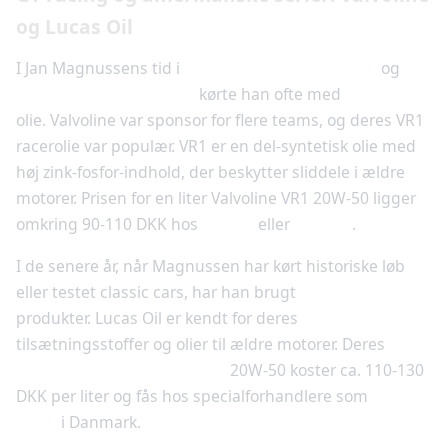
og Lucas Oil
I Jan Magnussens tid i
American Le Mans Series
og
Rolex Sports Car Series
kørte han ofte med
Valvoline
olie. Valvoline var sponsor for flere teams, og deres VR1
racerolie var populær. VR1 er en del-syntetisk olie med
høj zink-fosfor-indhold, der beskytter sliddele i ældre
motorer. Prisen for en liter Valvoline VR1 20W-50 ligger
omkring 90-110 DKK hos
Statoil
eller
Circle K
.
I de senere år, når Magnussen har kørt historiske løb
eller testet classic cars, har han brugt
Lucas Oil
produkter. Lucas Oil er kendt for deres
tilsætningsstoffer og olier til ældre motorer. Deres
Lucas Hot Rod & Classic Oil
20W-50 koster ca. 110-130
DKK per liter og fås hos specialforhandlere som
Classic
Parts
i Danmark.