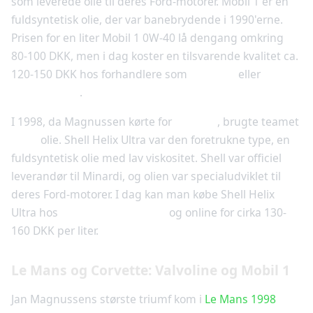
som leverede olie til deres Ford-motorer. Mobil 1 er en
fuldsyntetisk olie, der var banebrydende i 1990'erne.
Prisen for en liter Mobil 1 0W-40 lå dengang omkring
80-100 DKK, men i dag koster en tilsvarende kvalitet ca.
120-150 DKK hos forhandlere som
Thansen
eller
Mekonomen
.
I 1998, da Magnussen kørte for
Minardi
, brugte teamet
Shell
olie. Shell Helix Ultra var den foretrukne type, en
fuldsyntetisk olie med lav viskositet. Shell var officiel
leverandør til Minardi, og olien var specialudviklet til
deres Ford-motorer. I dag kan man købe Shell Helix
Ultra hos
Shell-tankstationer
og online for cirka 130-
160 DKK per liter.
Le Mans og Corvette: Valvoline og Mobil 1
Jan Magnussens største triumf kom i
Le Mans 1998