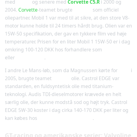
med
Panoz
og senere med
Corvette C5.R
i 2000 og
2004.
Corvette
-teamet brugte
Mobil 1
som officiel
oliepartner. Mobil 1 var med til at sikre, at den store V8-
motor kunne holde til 24 timers hårdt brug. Olien var en
15W-50 specifikation, der gav en tykkere film ved høje
temperaturer. Prisen for en liter Mobil 1 15W-50 er i dag
omkring 100-120 DKK hos forhandlere som
Biltema
eller
AutoMester
.
I andre Le Mans-løb, som da Magnussen kørte for
Audi
i
2005, brugte teamet
Castrol
olie. Castrol EDGE var
standarden, en fuldsyntetisk olie med titanium-
teknologi. Audis TDI-dieselmotorer krævede en helt
særlig olie, der kunne modstå sod og højt tryk. Castrol
EDGE 5W-30 koster i dag cirka 140-170 DKK per liter og
kan købes hos
Castrols forhandlernet
.
GT-racing og amerikanske serier: Valvoline