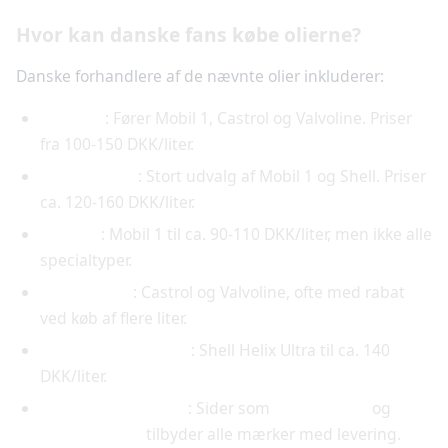
Hvor kan danske fans købe olierne?
Danske forhandlere af de nævnte olier inkluderer:
Thansen
: Fører Mobil 1, Castrol og Valvoline. Priser
fra 100-150 DKK/liter.
Mekonomen
: Stort udvalg af Mobil 1 og Shell. Priser
ca. 120-160 DKK/liter.
Biltema
: Mobil 1 til ca. 90-110 DKK/liter, men ikke alle
specialtyper.
AutoMester
: Castrol og Valvoline, ofte med rabat
ved køb af flere liter.
Shell-tankstationer
: Shell Helix Ultra til ca. 140
DKK/liter.
Online-forhandlere
: Sider som
OlieShop.dk
og
Motorolie.dk
tilbyder alle mærker med levering.