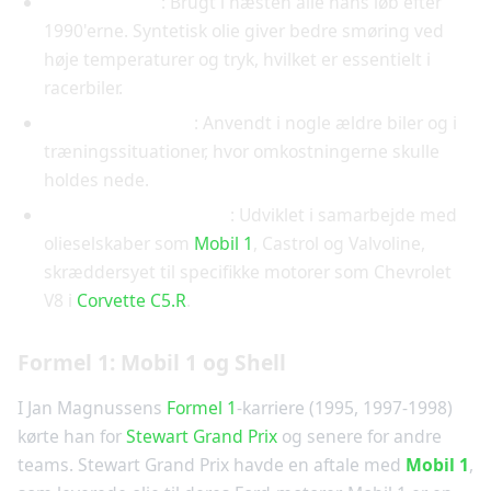
Syntetisk olie
: Brugt i næsten alle hans løb efter
1990'erne. Syntetisk olie giver bedre smøring ved
høje temperaturer og tryk, hvilket er essentielt i
racerbiler.
Del-syntetisk olie
: Anvendt i nogle ældre biler og i
træningssituationer, hvor omkostningerne skulle
holdes nede.
Racerbils-specifik olie
: Udviklet i samarbejde med
olieselskaber som
Mobil 1
, Castrol og Valvoline,
skræddersyet til specifikke motorer som Chevrolet
V8 i
Corvette C5.R
.
Formel 1: Mobil 1 og Shell
I Jan Magnussens
Formel 1
-karriere (1995, 1997-1998)
kørte han for
Stewart Grand Prix
og senere for andre
teams. Stewart Grand Prix havde en aftale med
Mobil 1
,