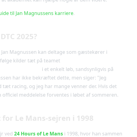
ide til Jan Magnussens karriere
.
 DTC 2025?
at Jan Magnussen kan deltage som gæstekører i
DTC
Ifølge kilder tæt på teamet
Team Hyundai Danmark
yundai i30 N TCR
i et enkelt løb, sandsynligvis på
sen har ikke bekræftet dette, men siger: "Jeg
 tæt racing, og jeg har mange venner der. Hvis det
n officiel meddelelse forventes i løbet af sommeren.
 for Le Mans-sejren i 1998
jr ved
24 Hours of Le Mans
i 1998, hvor han sammen