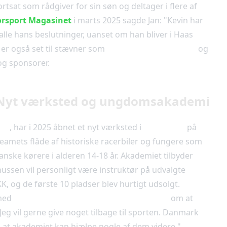
tsat som rådgiver for sin søn og deltager i flere af
rsport Magasinet
i marts 2025 sagde Jan: "Kevin har
 alle hans beslutninger, uanset om han bliver i Haas
 er også set til stævner som
Melbourne Grand Prix
og
og sponsorer.
 Nyt værksted og ungdomsakademi
ng
, har i 2025 åbnet et nyt værksted i
Slangerup
på
eamets flåde af historiske racerbiler og fungere som
nske kørere i alderen 14-18 år. Akademiet tilbyder
nussen vil personligt være instruktør på udvalgte
K, og de første 10 pladser blev hurtigt udsolgt.
 med
Dansk Automobil Sports Union (DASU)
om at
"Jeg vil gerne give noget tilbage til sporten. Danmark
 at akademiet kan hjælpe nogle af dem videre."