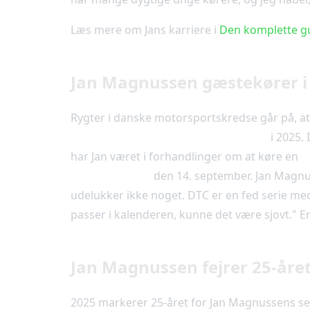
Læs mere om Jans karriere i
Den komplette gu
Jan Magnussen gæstekører i
Rygter i danske motorsportskredse går på, 
(Danish Touring Car Championship)
i 2025. 
har Jan været i forhandlinger om at køre en
H
Jyllandsringen
den 14. september. Jan Magnus
udelukker ikke noget. DTC er en fed serie med
passer i kalenderen, kunne det være sjovt." E
Jan Magnussen fejrer 25-året
2025 markerer 25-året for Jan Magnussens se