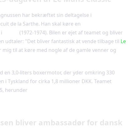
Magnussen har bekræftet sin deltagelse i
Le Mans
rcuit de la Sarthe. Han skal køre en
1974 Porsche 911
i
Grid 3
(1972-1974). Bilen er ejet af teamet og bliver
 udtaler: "Det bliver fantastisk at vende tilbage til
Le
r mig til at køre med nogle af de gamle venner og
 en 3,0-liters boxermotor, der yder omkring 330
 i Tyskland for cirka 1,8 millioner DKK. Teamet
025, herunder
Historic Grand Prix på Jyllandsringen
sen bliver ambassadør for dansk