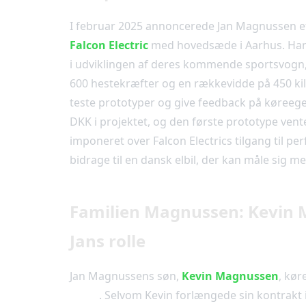
I februar 2025 annoncerede Jan Magnussen e
Falcon Electric
med hovedsæde i Aarhus. Han 
i udviklingen af deres kommende sportsvogn
600 hestekræfter og en rækkevidde på 450 ki
teste prototyper og give feedback på køreegen
DKK i projektet, og den første prototype vente
imponeret over Falcon Electrics tilgang til p
bidrage til en dansk elbil, der kan måle sig m
Familien Magnussen: Kevin 
Jans rolle
Jan Magnussens søn,
Kevin Magnussen
, kør
Team
. Selvom Kevin forlængede sin kontrakt i 