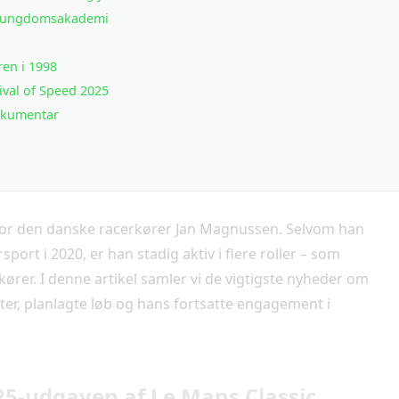
g ungdomsakademi
ren i 1998
val of Speed 2025
okumentar
år for den danske racerkører Jan Magnussen. Selvom han
rsport i 2020, er han stadig aktiv i flere roller – som
ører. I denne artikel samler vi de vigtigste nyheder om
ter, planlagte løb og hans fortsatte engagement i
25-udgaven af Le Mans Classic