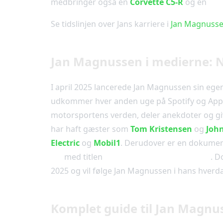
medbringer også en
Corvette C5-R
og en
Por
Se tidslinjen over Jans karriere i
Jan Magnussen
Jan Magnussen i medierne: 
I april 2025 lancerede Jan Magnussen sin ege
udkommer hver anden uge på Spotify og Apple
motorsportens verden, deler anekdoter og gi
har haft gæster som
Tom Kristensen
og
Joh
Electric
og
Mobil1
. Derudover er en dokumen
DR
med titlen
”Magnussen: Fart i blodet”
. D
2025 og vil følge Jan Magnussen i hans hverd
Komplet guide til Jan Magnu