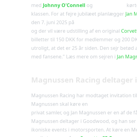
med
Johnny O'Connell
og
Andy Pilgrim
kørt
klassen. For at fejre jubilæet planlægger
Jan 
den 7. juni 2025 på
Danmarks Motor Museu
og der vil være udstilling af en original
Corvet
billetter til 150 DKK for medlemmer og 200 D
utroligt, at det er 25 år siden. Den sejr betød
med fansene." Læs mere om sejren i
Jan Magn
Magnussen Racing deltager i
Magnussen Racing har modtaget invitation ti
Magnussen skal køre en
1993 McLaren F1 G
privat samler, og Jan Magnussen er en af de få
Magnussen deltager i Goodwood, og han ser f
ikoniske events i motorsporten. At køre en 