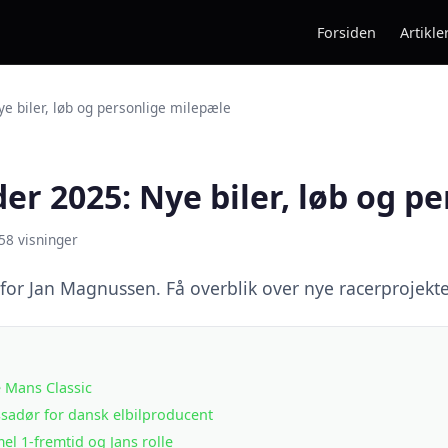
Forsiden
Artikle
 biler, løb og personlige milepæle
r 2025: Nye biler, løb og p
58 visninger
 Jan Magnussen. Få overblik over nye racerprojekter, 
 Mans Classic
sadør for dansk elbilproducent
l 1-fremtid og Jans rolle