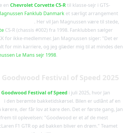
e en
Chevrolet Corvette C5-R
til klasse-sejr i GTS-
Magnussen Fanklub Danmark
et særligt arrangement
m i København
. Her vil Jan Magnussen være til stede,
te
C5-R (chassis #002) fra 1998. Fanklubben sælger
KK for ikke-medlemmer. Jan Magnussen siger: "Det er
 alt for min karriere, og jeg glæder mig til at mindes den
ussen Le Mans sejr 1998
.
 Goodwood Festival of Speed 2025
l
Goodwood Festival of Speed
i juli 2025, hvor Jan
TR
i den berømte bakketidskørsel. Bilen er udlånt af en
 kørere, der får lov at køre den. Det er første gang, Jan
rem til oplevelsen: "Goodwood er et af de mest
McLaren F1 GTR op ad bakken bliver en drøm." Teamet