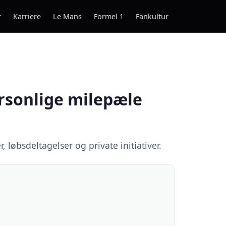
r
Karriere
Le Mans
Formel 1
Fankultur
ersonlige milepæle
løbsdeltagelser og private initiativer.