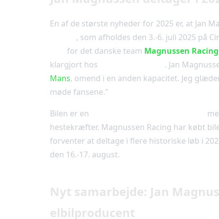
En af de største nyheder for 2025 er, at Jan 
Classic
, som afholdes den 3.-6. juli 2025 på Ci
RSR
for det danske team
Magnussen Racing
klargjort hos
Procar i Roskilde
. Jan Magnussen
Mans
, omend i en anden kapacitet. Jeg glæde
møde fansene."
Bilen er en
Porsche 911 RSR (type 911/75)
med
hestekræfter. Magnussen Racing har købt bilen
forventer at deltage i flere historiske løb i 2
den 16.-17. august.
Nyt samarbejde: Jan Magnus
elbilproducent