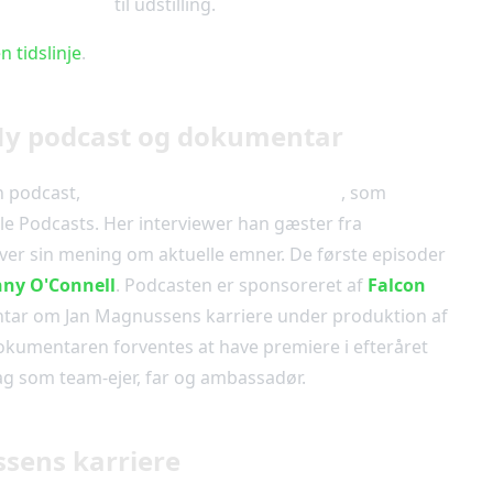
sche 911 RSR
til udstilling.
 tidslinje
.
Ny podcast og dokumentar
n podcast,
”Magnussen Racing Podcast”
, som
 Podcasts. Her interviewer han gæster fra
ver sin mening om aktuelle emner. De første episoder
nny O'Connell
. Podcasten er sponsoreret af
Falcon
tar om Jan Magnussens karriere under produktion af
okumentaren forventes at have premiere i efteråret
ag som team-ejer, far og ambassadør.
ssens karriere