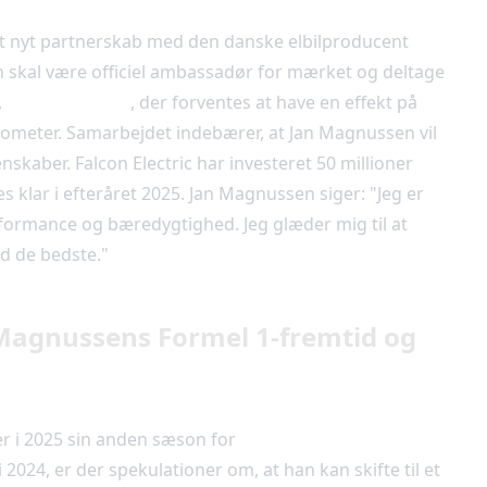
t nyt partnerskab med den danske elbilproducent
skal være officiel ambassadør for mærket og deltage
,
Falcon E-Sport
, der forventes at have en effekt på
lometer. Samarbejdet indebærer, at Jan Magnussen vil
skaber. Falcon Electric har investeret 50 millioner
s klar i efteråret 2025. Jan Magnussen siger: "Jeg er
erformance og bæredygtighed. Jeg glæder mig til at
ed de bedste."
Magnussens Formel 1-fremtid og
er i 2025 sin anden sæson for
MoneyGram Haas F1
2024, er der spekulationer om, at han kan skifte til et