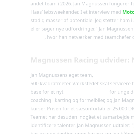
andet team i 2026. Jan Magnussen fungerer for
Haas’ løbsweekender. I et interview med
Moto
stadig masser af potentiale. Jeg støtter ham i
eller søger nye udfordringer." Jan Magnussen
Imola
, hvor han netværker med teamchefer 
Magnussen Racing udvider:
Jan Magnussens eget team,
Magnussen Raci
500 kvadratmeter. Værkstedet skal servicere t
base for et nyt
ungdomsakademi
for unge da
coaching i karting og formelbiler, og Jan Mag
kurser. Prisen for et sæsonforløb er 25.000 DK
Teamet har desuden indgået et samarbejde
identificere talenter. Jan Magnussen udtaler: 
har mange dygtige unge kørere, og jeg håber,